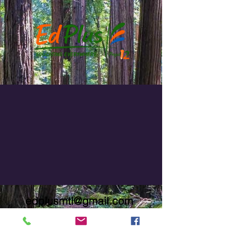
edplusmtl@gmail.com
514.733.9600